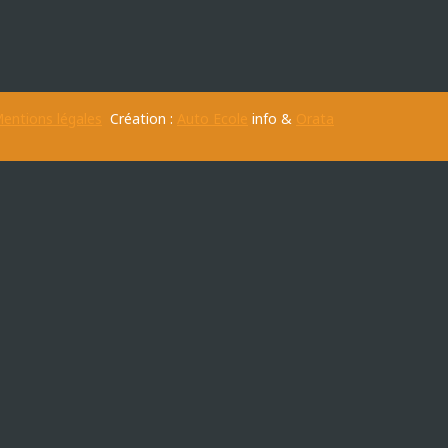
entions légales
Création :
Auto Ecole
info &
Orata